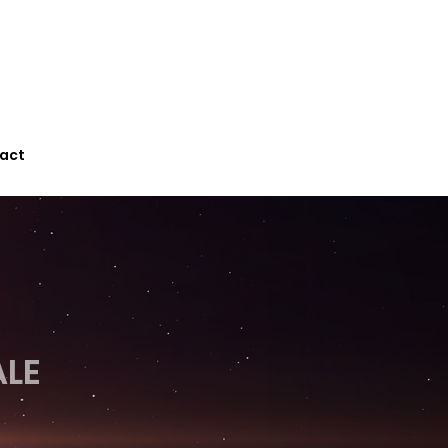
act
ALE