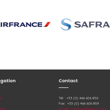
igation
Contact
l
Tél. : +33 (0) 466 606 850
o
Fax : +33 (0) 466 606 859
ries
E-mail : contact@satujo.com