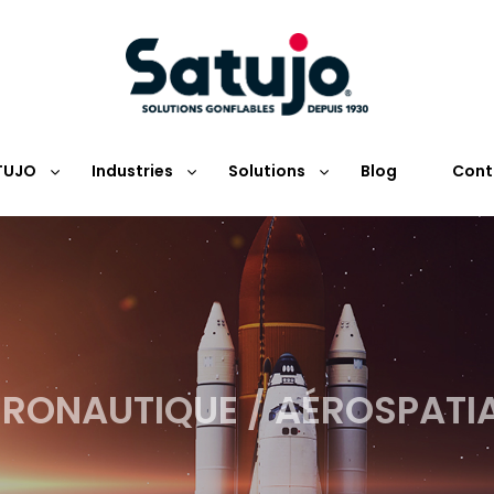
TUJO
Industries
Solutions
Blog
Cont
RONAUTIQUE / AÉROSPATI