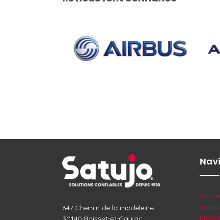
Nav
Accuei
Satuj
647 Chemin de la madeleine
Indust
30140 Boisset-et-Gaujac