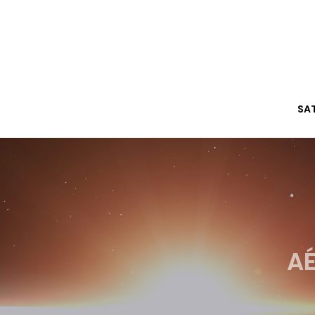
SA
AÉ